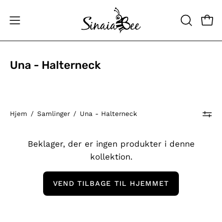
Gå
til
Åbe
Åbn
ÅBN
indhold
SØGELIN
navigationsmenuen
Una - Halterneck
Hjem
/
Samlinger
/
Una - Halterneck
Beklager, der er ingen produkter i denne
kollektion.
VEND TILBAGE TIL HJEMMET